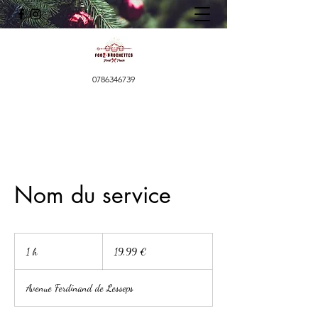
0786346739
Nom du service
19,99
euros
1 h
1
19,99 €
Avenue Ferdinand de Lesseps