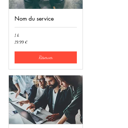
Nom du service
1 h
19,99
19,99 €
euros
Réserver