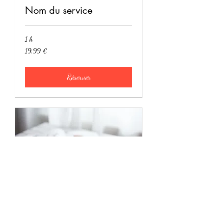
Nom du service
1 h
19,99
19,99 €
euros
Réserver
Nom du service