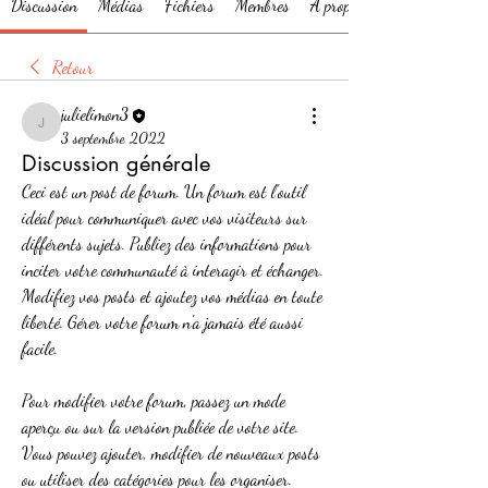
Discussion
Médias
Fichiers
Membres
À propos
Retour
julielimon3
julielimon3
3 septembre 2022
Discussion générale
Ceci est un post de forum. Un forum est l'outil 
idéal pour communiquer avec vos visiteurs sur 
différents sujets. Publiez des informations pour 
inciter votre communauté à interagir et échanger. 
Modifiez vos posts et ajoutez vos médias en toute 
liberté. Gérer votre forum n'a jamais été aussi 
facile.
Pour modifier votre forum, passez un mode 
aperçu ou sur la version publiée de votre site. 
Vous pouvez ajouter, modifier de nouveaux posts 
ou utiliser des catégories pour les organiser. 