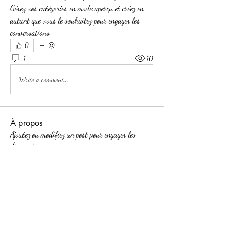
Gérez vos catégories en mode aperçu et créez en 
autant que vous le souhaitez pour engager les 
conversations.
0
1
10
Write a comment...
À propos
Ajoutez ou modifiez un post pour engager les
discussions.
membres
Divakar Kolhe
S'abonner
Mark
S'abonner