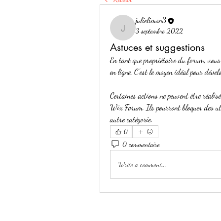
julielimon3
3 septembre 2022
julielimon3
Astuces et suggestions
En tant que propriétaire du forum, vous
en ligne. C'est le moyen idéal pour déve
Certaines actions ne peuvent être réalis
Wix Forum. Ils pourront bloquer des uti
autre catégorie.
0
0 commentaire
Write a comment...