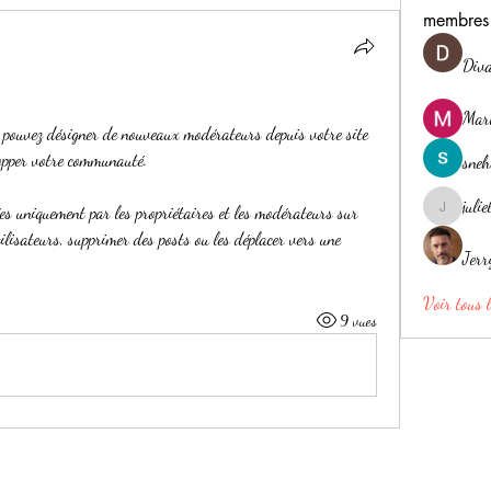
membres
Diva
Mar
 pouvez désigner de nouveaux modérateurs depuis votre site 
lopper votre communauté.
sne
juli
ées uniquement par les propriétaires et les modérateurs sur 
julielimon
lisateurs, supprimer des posts ou les déplacer vers une 
Jerr
Voir tous 
9 vues