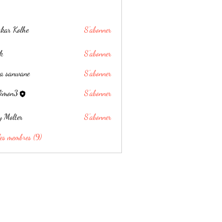
kar Kolhe
S'abonner
k
S'abonner
ha sanwane
S'abonner
elimon3
S'abonner
3
y Molter
S'abonner
les membres (9)